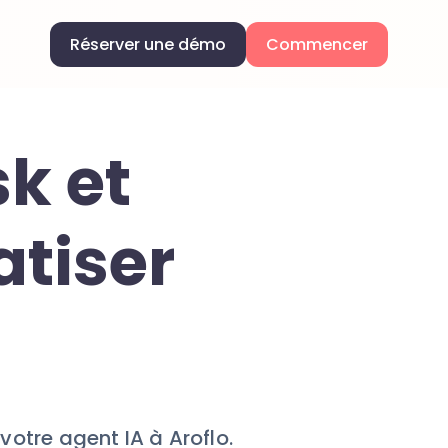
Réserver une démo
Commencer
k et
atiser
s
otre agent IA à Aroflo.