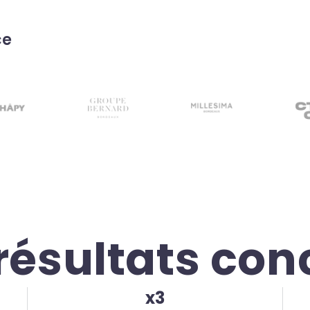
ce
résultats con
x3