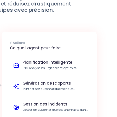
 et réduisez drastiquement
uipes avec précision.
⚡ Actions
Ce que l'agent peut faire
Planification intelligente
L'IA analyse les urgences et optimise
automatiquement le planning des
techniciens. Réduction de 30% des temps de
trajet.
Génération de rapports
Synthétisez automatiquement les
comptes-rendus de chantiers à partir des
données saisies. Gain de 5h par semaine.
Gestion des incidents
Détection automatique des anomalies dans
les tâches et alertes immédiates. Réactivité