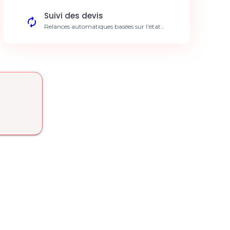
client améliorée.
Suivi des devis
Relances automatiques basées sur l'état
d'avancement dans Aroflo. Taux de
conversion augmenté.
Inventaire en temps réel
Mise à jour automatique des stocks suite à la
clôture de tâches. Zéro rupture de stock.
Communication client
Envoi automatisé de confirmations de
rendez-vous personnalisées. Satisfaction
client accrue.
Analyse de performance
Tableaux de bord IA sur la rentabilité de vos
interventions. Meilleure prise de décision.
Conformité HSE
Vérification automatique des documents de
sécurité avant chaque intervention. Risques
juridiques réduits.