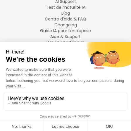
AI Support
Test de maturité IA
Blog
Centre d'aide & FAQ
Changelog
Guide IA pour l'entreprise
Aide & Support
Devenir partenaire
Mentions légales
LANGUES
Français
English
©
2026
Swiftask.
Tous droits réservés.