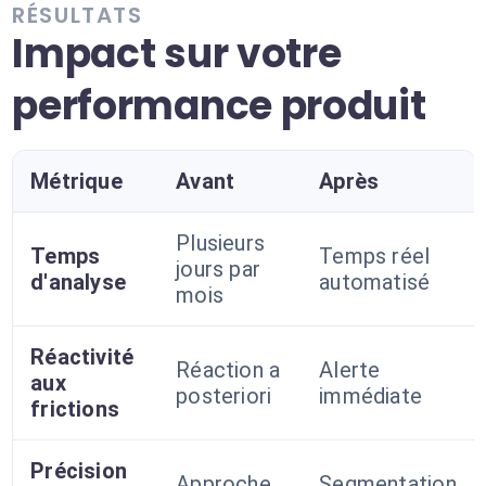
RÉSULTATS
Impact sur votre
performance produit
Métrique
Avant
Après
Plusieurs
Temps
Temps réel
jours par
d'analyse
automatisé
mois
Réactivité
Réaction a
Alerte
aux
posteriori
immédiate
frictions
Précision
Approche
Segmentation