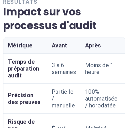
RÉSULTATS
Impact sur vos
processus d'audit
Métrique
Avant
Après
Temps de
3 à 6
Moins de 1
préparation
semaines
heure
audit
Partielle
100%
Précision
/
automatisée
des preuves
manuelle
/ horodatée
Risque de