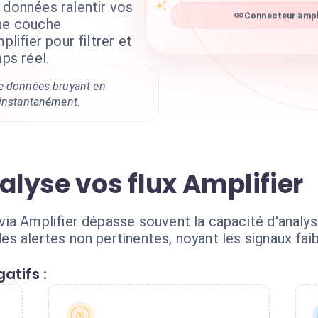
 données ralentir vos
Connecteur ampli
une couche
plifier pour filtrer et
mps réel.
e données bruyant en
 instantanément.
ralyse vos flux Amplifier
ia Amplifier dépasse souvent la capacité d'analyse
s alertes non pertinentes, noyant les signaux faib
atifs :