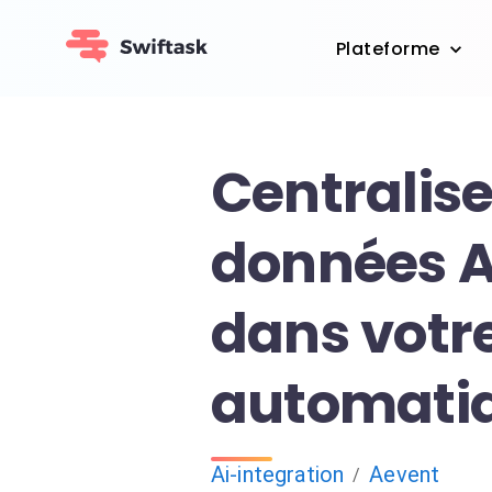
Plateforme
Centralise
données 
dans votr
automati
Ai-integration
Aevent
/