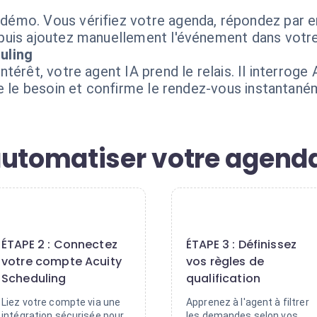
émo. Vous vérifiez votre agenda, répondez par em
uis ajoutez manuellement l'événement dans votre 
uling
térêt, votre agent IA prend le relais. Il interroge
ie le besoin et confirme le rendez-vous instantané
automatiser votre agend
2
3
ÉTAPE 2 : Connectez
ÉTAPE 3 : Définissez
votre compte Acuity
vos règles de
Scheduling
qualification
Liez votre compte via une
Apprenez à l'agent à filtrer
intégration sécurisée pour
les demandes selon vos