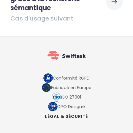
sémantique
Cas d'usage suivant.
Conformité RGPD
Fabriqué en Europe
ISO 27001
DPO Désigné
LÉGAL & SÉCURITÉ