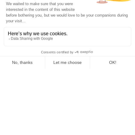
DESKTOP
Mac
Windows
Linux
NAVIGATEUR
Extension Chrome
MOBILE
Android
iPhone
RESSOURCES
AI Support
Test de maturité IA
Blog
Centre d'aide & FAQ
Changelog
Guide IA pour l'entreprise