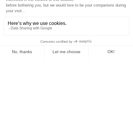
Extension Chrome
MOBILE
Android
iPhone
RESSOURCES
AI Support
Test de maturité IA
Blog
Centre d'aide & FAQ
Changelog
Guide IA pour l'entreprise
Aide & Support
Devenir partenaire
Mentions légales
LANGUES
Français