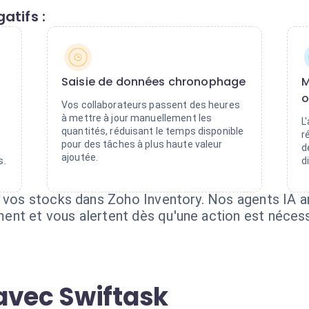
atifs :
Saisie de données chronophage
M
o
Vos collaborateurs passent des heures
à mettre à jour manuellement les
L
quantités, réduisant le temps disponible
r
pour des tâches à plus haute valeur
d
ajoutée.
s.
d
 vos stocks dans Zoho Inventory. Nos agents IA an
nt et vous alertent dès qu'une action est nécess
avec Swiftask