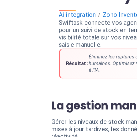
Ai-integration
Zoho Invent
/
Swiftask connecte vos agent
pour un suivi de stock en te
visibilité totale sur vos nive
saisie manuelle.
Éliminez les ruptures d
Résultat :
humaines. Optimisez v
à l'IA.
La gestion manu
Gérer les niveaux de stock man
mises à jour tardives, les don
réactivité.