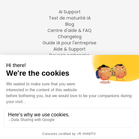
AI Support
Test de maturité IA
Blog
Centre d'aide & FAQ
Changelog
Guide IA pour l'entreprise
Aide & Support
Devenir partenaire
Mentions légales
LANGUES
Français
English
©
2026
Swiftask.
Tous droits réservés.