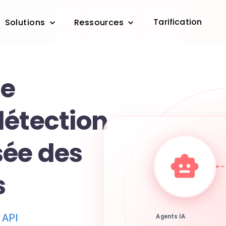
Tarification
Solutions
Ressources
le
détection
ée des
s
 API
Agents IA