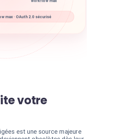
workflow max
w max · OAuth 2.0 sécurisé
ite votre
igées est une source majeure