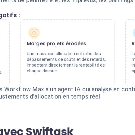
ements de périmètre et les imprévus, les planning
atifs :
Marges projets érodées
R
Une mauvaise allocation entraîne des
L
dépassements de coûts et des retards,
m
impactant directement la rentabilité de
i
chaque dossier.
o
s.
Workflow Max à un agent IA qui analyse en contin
justements d'allocation en temps réel.
avec Swiftask