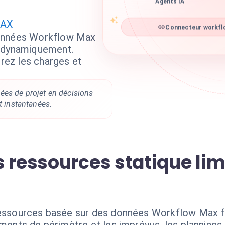
Agents IA
MAX
Connecteur workflo
données Workflow Max
s dynamiquement.
brez les charges et
es de projet en décisions
t instantanées.
 ressources statique lim
 ressources basée sur des données Workflow Max f