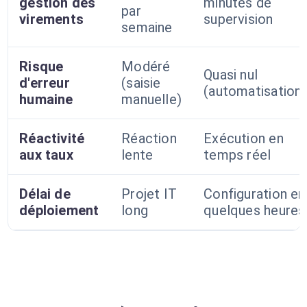
gestion des
minutes de
par
virements
supervision
semaine
Risque
Modéré
Quasi nul
d'erreur
(saisie
(automatisation)
humaine
manuelle)
Réactivité
Réaction
Exécution en
aux taux
lente
temps réel
Délai de
Projet IT
Configuration en
déploiement
long
quelques heures