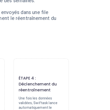
re des semaines.
 envoyés dans une file
ement le réentraînement du
4
ÉTAPE 4 :
Déclenchement du
réentraînement
Une fois les données
validées, Swiftask lance
automatiquement le