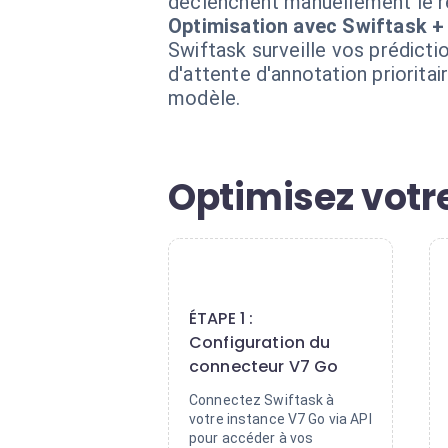
déclenchent manuellement le r
Optimisation avec Swiftask +
Swiftask surveille vos prédict
d'attente d'annotation priorita
modèle.
Optimisez votre
1
ÉTAPE 1 :
Configuration du
connecteur V7 Go
Connectez Swiftask à
votre instance V7 Go via API
pour accéder à vos