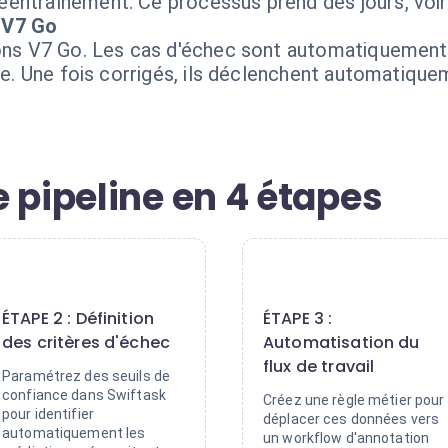
éentraînement. Ce processus prend des jours, voi
 V7 Go
ions V7 Go. Les cas d'échec sont automatiquement
ire. Une fois corrigés, ils déclenchent automatiqu
 pipeline en 4 étapes
2
3
ÉTAPE 2 : Définition
ÉTAPE 3 :
des critères d'échec
Automatisation du
flux de travail
Paramétrez des seuils de
confiance dans Swiftask
Créez une règle métier pour
pour identifier
déplacer ces données vers
automatiquement les
un workflow d'annotation