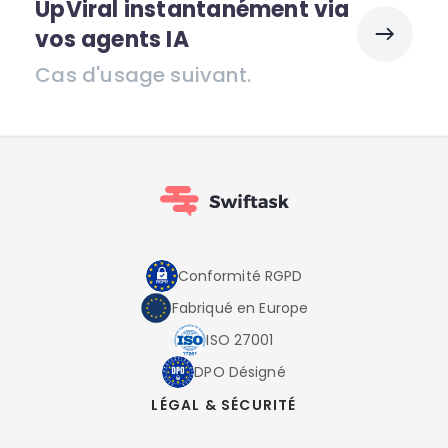
UpViral instantanément via
vos agents IA
Cas d'usage suivant.
Conformité RGPD
Fabriqué en Europe
ISO 27001
DPO Désigné
LÉGAL & SÉCURITÉ