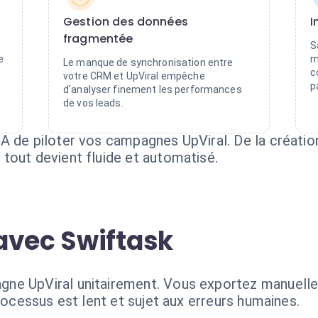
Gestion des données
I
fragmentée
S
e
m
Le manque de synchronisation entre
c
votre CRM et UpViral empêche
p
d'analyser finement les performances
de vos leads.
A de piloter vos campagnes UpViral. De la créatio
tout devient fluide et automatisé.
avec Swiftask
ne UpViral unitairement. Vous exportez manuellem
processus est lent et sujet aux erreurs humaines.