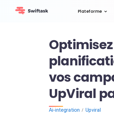
Plateforme
Optimisez
planificat
vos camp
UpViral par
Ai-integration
Upviral
/