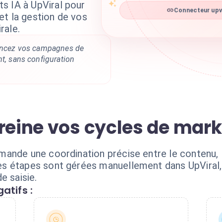
s IA à UpViral pour
Connecteur upvi
et la gestion de vos
rale.
lancez vos campagnes de
nt, sans configuration
reine vos cycles de mark
ande une coordination précise entre le contenu, l
s étapes sont gérées manuellement dans UpViral,
e saisie.
atifs :