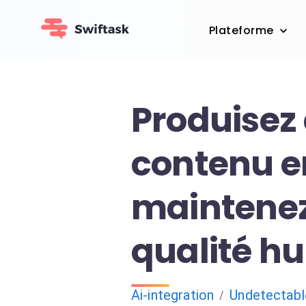
Plateforme
Produisez
contenu e
maintene
qualité h
Ai-integration
Undetectabl
/