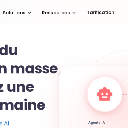
Tarification
Solutions
Ressources
 du
n masse,
z une
umaine
e AI
Agents IA