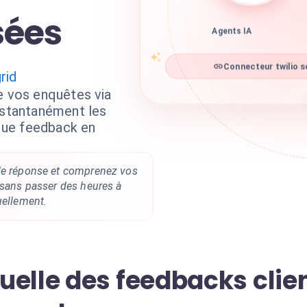
sées
Agents IA
Connecteur twilio s
rid
e vos enquêtes via
instantanément les
que feedback en
de réponse et comprenez vos
 sans passer des heures à
uellement.
elle des feedbacks clien