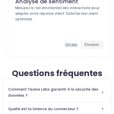
Analyse de sentiment
Mesurez le ton émotionnel des interactions pour
adapter votre réponse client. Satisfaction client
optimisée.
Détails
Essayez
Questions fréquentes
Comment Tisane Labs garantit-il la sécurité des
+
données ?
Tisane Labs traite les données conformément aux normes
+
Quelle est la latence du connecteur ?
RGPD et ne conserve pas les contenus analysés après le