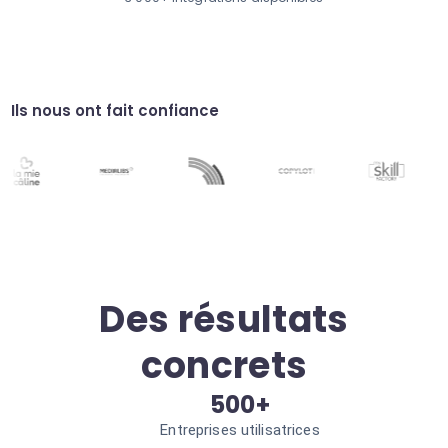
services. Engagement utilisateur accru.
Extraction d'entités
Extrayez automatiquement les noms, lieux
et organisations mentionnés dans les textes
analysés. Données structurées exploitables.
Analyse de sentiment
Ils nous ont fait confiance
Mesurez le ton émotionnel des interactions
pour adapter votre réponse client.
Satisfaction client optimisée.
Des résultats
concrets
500+
Entreprises utilisatrices