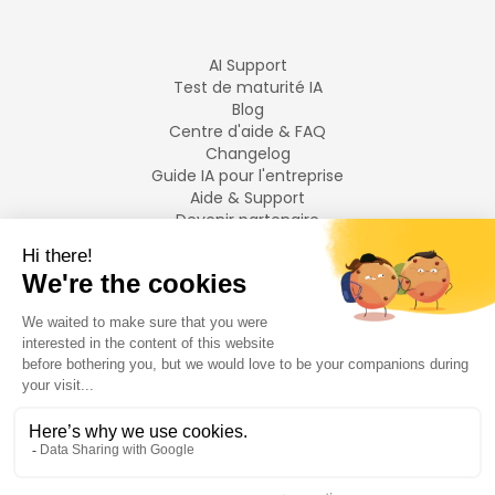
AI Support
Test de maturité IA
Blog
Centre d'aide & FAQ
Changelog
Guide IA pour l'entreprise
Aide & Support
Devenir partenaire
Mentions légales
LANGUES
Français
English
©
2026
Swiftask.
Tous droits réservés.