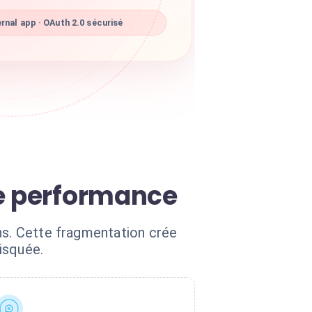
rnal app · OAuth 2.0 sécurisé
re performance
ns. Cette fragmentation crée
risquée.