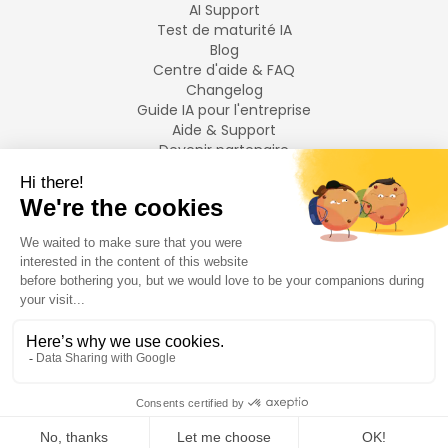
AI Support
Test de maturité IA
Blog
Centre d'aide & FAQ
Changelog
Guide IA pour l'entreprise
Aide & Support
Devenir partenaire
Mentions légales
LANGUES
Français
English
©
2026
Swiftask.
Tous droits réservés.