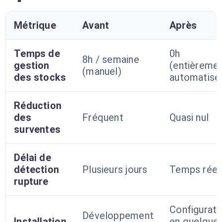
Métrique
Avant
Après
Temps de
0h
8h / semaine
gestion
(entièreme
(manuel)
des stocks
automatisé
Réduction
des
Fréquent
Quasi nul
surventes
Délai de
détection
Plusieurs jours
Temps réel
rupture
Configurati
Développement
Installation
en quelque