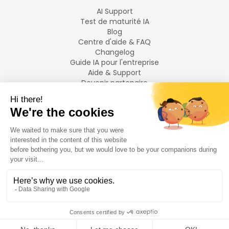
AI Support
Test de maturité IA
Blog
Centre d'aide & FAQ
Changelog
Guide IA pour l'entreprise
Aide & Support
Devenir partenaire
Mentions légales
LANGUES
Français
English
©
2026
Swiftask.
Tous droits réservés.