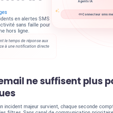
Agents IA
ges
Connecteur sms mes
idents en alertes SMS
tivité sans faille pour
e hors ligne.
nt le temps de réponse aux
ce à une notification directe
 email ne suffisent plus p
ques
n incident majeur survient, chaque seconde compt
les filtres. Sans canal de communication prioritair