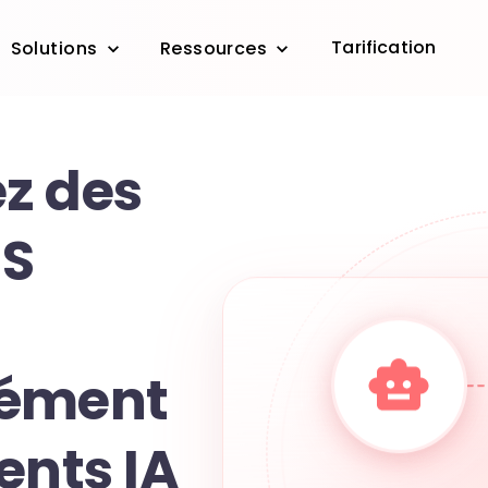
Tarification
Solutions
Ressources
z des
MS
nément
ents IA