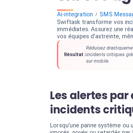
Ai-integration
SMS Messa
/
Swiftask transforme vos inc
immédiates. Assurez une réac
vos équipes d'astreinte, mêm
Réduisez drastiqueme
Résultat :
incidents critiques grâ
sur mobile.
Les alertes par
incidents criti
Lorsqu'une panne système ou u
ignorés, noyés ou retardés par 