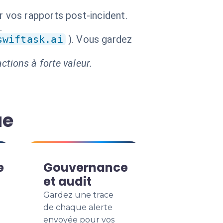
r vos rapports post-incident.
.
swiftask.ai
). Vous gardez
ctions à forte valeur.
ue
e
Gouvernance
et audit
Gardez une trace
de chaque alerte
envoyée pour vos