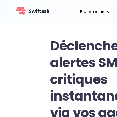
Plateforme
Déclenche
alertes S
critiques
instanta
via vos ag