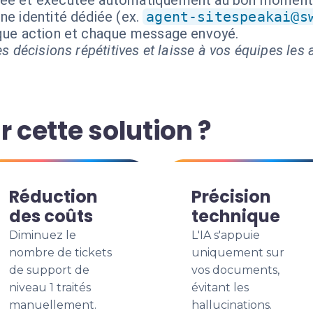
isée et exécutée automatiquement au bon moment
ne identité dédiée (ex.
agent-sitespeakai@s
aque action et chaque message envoyé.
s décisions répétitives et laisse à vos équipes les a
r cette solution ?
Réduction
Précision
des coûts
technique
Diminuez le
L'IA s'appuie
nombre de tickets
uniquement sur
de support de
vos documents,
niveau 1 traités
évitant les
manuellement.
hallucinations.