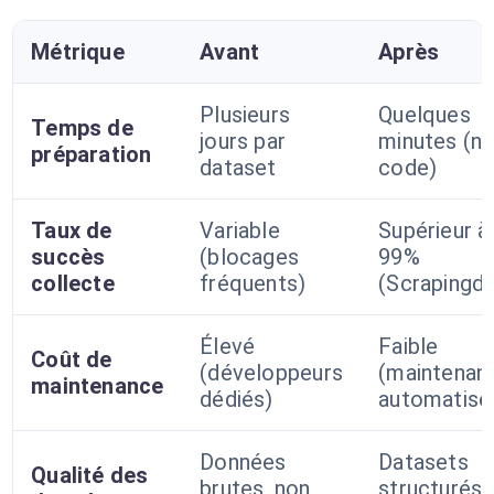
Métrique
Avant
Après
Plusieurs
Quelques
Temps de
jours par
minutes (no
préparation
dataset
code)
Taux de
Variable
Supérieur à
succès
(blocages
99%
collecte
fréquents)
(Scrapingd
Élevé
Faible
Coût de
(développeurs
(maintenan
maintenance
dédiés)
automatisé
Données
Datasets
Qualité des
brutes, non
structurés 