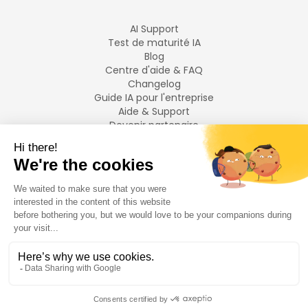
AI Support
Test de maturité IA
Blog
Centre d'aide & FAQ
Changelog
Guide IA pour l'entreprise
Aide & Support
Devenir partenaire
Mentions légales
LANGUES
Français
English
©
2026
Swiftask.
Tous droits réservés.