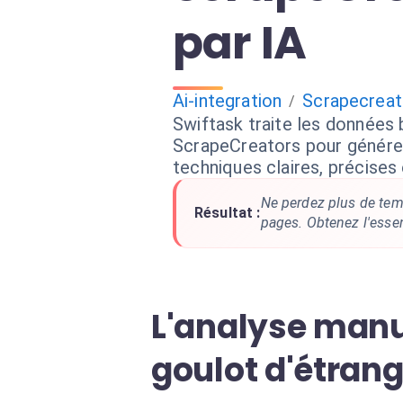
par IA
Ai-integration
Scrapecreat
/
Swiftask traite les données 
ScrapeCreators pour génére
techniques claires, précises 
Ne perdez plus de temp
Résultat :
pages. Obtenez l'esse
L'analyse manu
goulot d'étran