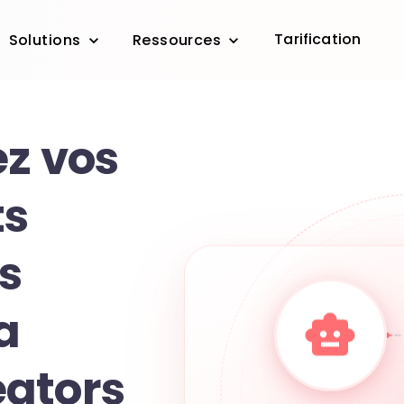
Tarification
Solutions
Ressources
ez vos
s
s
a
ators