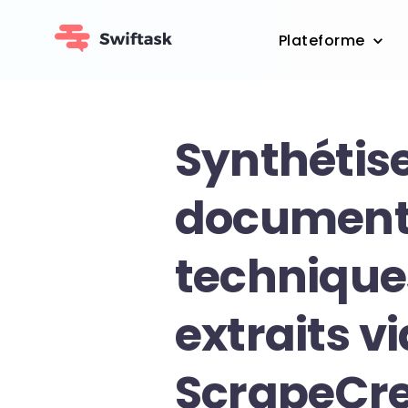
Plateforme
Synthétis
document
technique
extraits vi
ScrapeCre