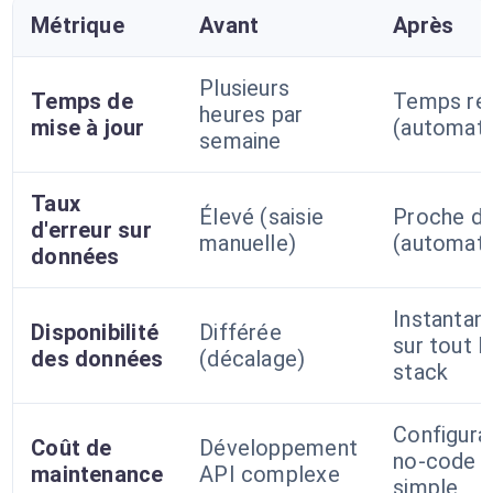
Métrique
Avant
Après
Plusieurs
Temps de
Temps ré
heures par
mise à jour
(automati
semaine
Taux
Élevé (saisie
Proche d
d'erreur sur
manuelle)
(automati
données
Instantan
Disponibilité
Différée
sur tout l
des données
(décalage)
stack
Configura
Coût de
Développement
no-code
maintenance
API complexe
simple