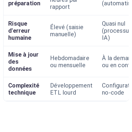
préparation
(automatis
rapport
Risque
Quasi nul
Élevé (saisie
d'erreur
(processus
manuelle)
humaine
IA)
Mise à jour
Hebdomadaire
À la deman
des
ou mensuelle
ou en cont
données
Complexité
Développement
Configurat
technique
ETL lourd
no-code