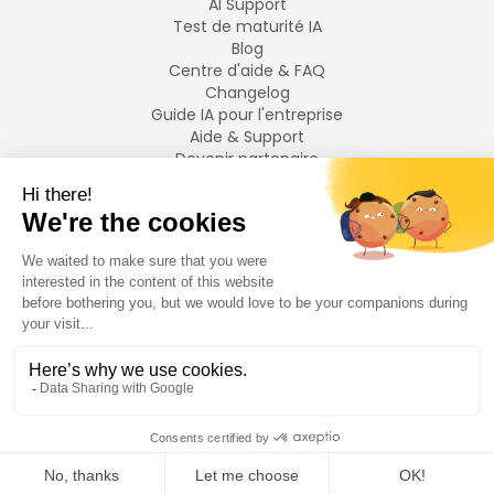
AI Support
Test de maturité IA
Blog
Centre d'aide & FAQ
Changelog
Guide IA pour l'entreprise
Aide & Support
Devenir partenaire
Mentions légales
LANGUES
Français
English
©
2026
Swiftask.
Tous droits réservés.