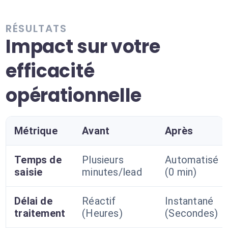
RÉSULTATS
Impact sur votre
efficacité
opérationnelle
Métrique
Avant
Après
Temps de
Plusieurs
Automatisé
saisie
minutes/lead
(0 min)
Délai de
Réactif
Instantané
traitement
(Heures)
(Secondes)