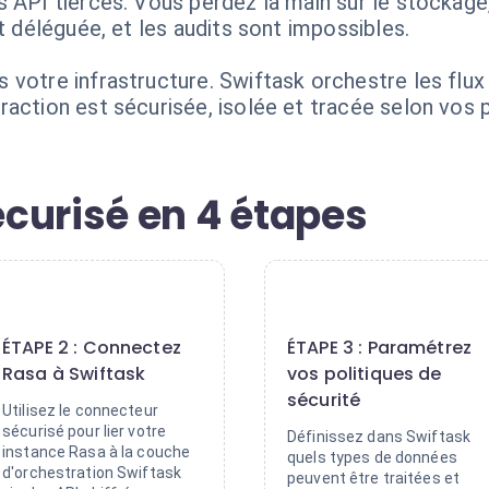
 API tierces. Vous perdez la main sur le stockage,
t déléguée, et les audits sont impossibles.
 votre infrastructure. Swiftask orchestre les flux
action est sécurisée, isolée et tracée selon vos p
curisé en 4 étapes
2
3
ÉTAPE 2 : Connectez
ÉTAPE 3 : Paramétrez
Rasa à Swiftask
vos politiques de
sécurité
Utilisez le connecteur
sécurisé pour lier votre
Définissez dans Swiftask
instance Rasa à la couche
quels types de données
d'orchestration Swiftask
peuvent être traitées et