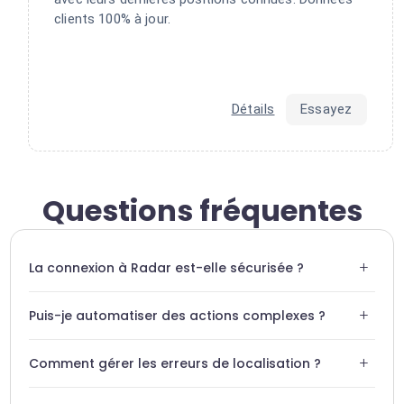
clients 100% à jour.
Détails
Essayez
Questions fréquentes
+
La connexion à Radar est-elle sécurisée ?
Oui, Swiftask utilise des protocoles d'authentification
+
Puis-je automatiser des actions complexes ?
chiffrés pour garantir que vos données de localisation
restent privées et sécurisées.
Absolument. Nos agents IA peuvent chaîner plusieurs
+
Comment gérer les erreurs de localisation ?
actions basées sur les données Radar, comme envoyer
un email et mettre à jour un CRM simultanément.
Swiftask inclut des mécanismes de gestion d'erreurs pour