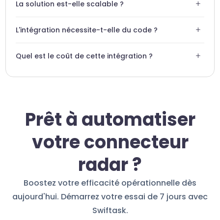
+
La solution est-elle scalable ?
ignorer les données aberrantes et assurer la fiabilité de
vos automatisations.
Swiftask est conçu pour traiter des milliers d'événements
+
L'intégration nécessite-t-elle du code ?
géospatiaux par minute sans latence significative.
Non, l'intégration Radar est conçue en no-code,
+
Quel est le coût de cette intégration ?
permettant une mise en place rapide par vos équipes
opérationnelles.
L'intégration Radar est incluse dans nos plans Swiftask.
Contactez notre service commercial pour une tarification
adaptée à votre volume.
Prêt à automatiser
votre connecteur
radar ?
Boostez votre efficacité opérationnelle dès
aujourd'hui. Démarrez votre essai de 7 jours avec
Swiftask.