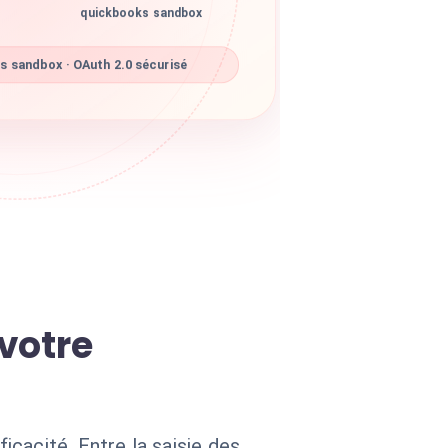
quickbooks sandbox
 sandbox · OAuth 2.0 sécurisé
 votre
cacité. Entre la saisie des