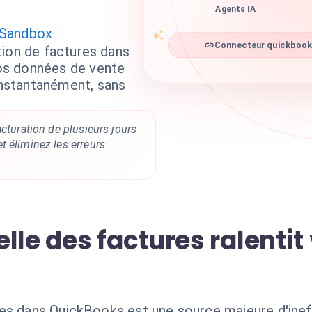
Agents IA
 Sandbox
tion de factures dans
Connecteur quickbooks
os données de vente
nstantanément, sans
acturation de plusieurs jours
 éliminez les erreurs
lle des factures ralentit
es dans QuickBooks est une source majeure d'ineffi