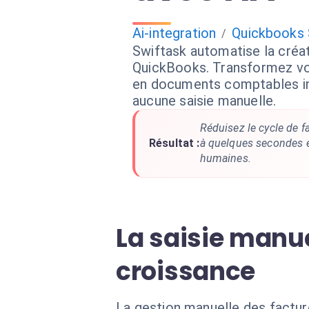
Ai-integration
Quickbooks
/
Swiftask automatise la créa
QuickBooks. Transformez v
en documents comptables i
aucune saisie manuelle.
Réduisez le cycle de f
Résultat :
à quelques secondes et
humaines.
La saisie manue
croissance
La gestion manuelle des factur