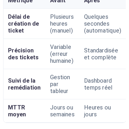
Métrique
Avant
Après
Délai de
Plusieurs
Quelques
création de
heures
secondes
ticket
(manuel)
(automatique)
Variable
Précision
Standardisée
(erreur
des tickets
et complète
humaine)
Gestion
Suivi de la
Dashboard
par
remédiation
temps réel
tableur
MTTR
Jours ou
Heures ou
moyen
semaines
jours