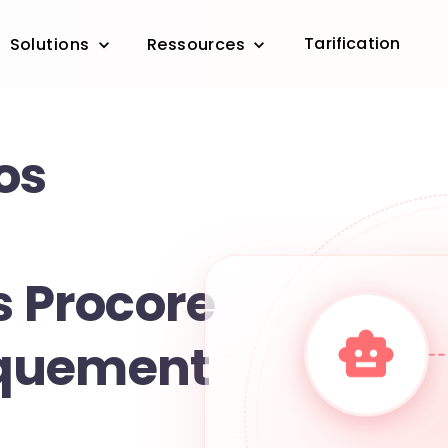
Tarification
Solutions
Ressources
os
s Procore
quement