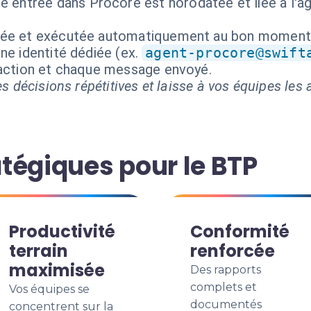
e entrée dans Procore est horodatée et liée à l'a
isée et exécutée automatiquement au bon moment
ne identité dédiée (ex.
agent-procore@swift
 action et chaque message envoyé.
s décisions répétitives et laisse à vos équipes les a
tégiques pour le BTP
Productivité
Conformité
terrain
renforcée
maximisée
Des rapports
complets et
Vos équipes se
documentés
concentrent sur la