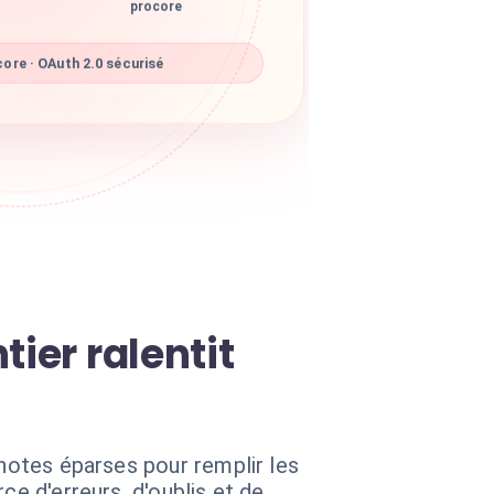
procore
ore · OAuth 2.0 sécurisé
ier ralentit
 notes éparses pour remplir les
ce d'erreurs, d'oublis et de