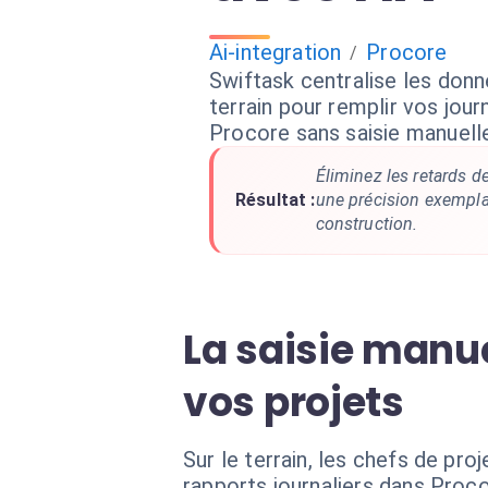
Ai-integration
Procore
/
Swiftask centralise les don
terrain pour remplir vos jou
Procore sans saisie manuelle
Éliminez les retards d
Résultat :
une précision exempla
construction.
La saisie manue
vos projets
Sur le terrain, les chefs de pr
rapports journaliers dans Proco