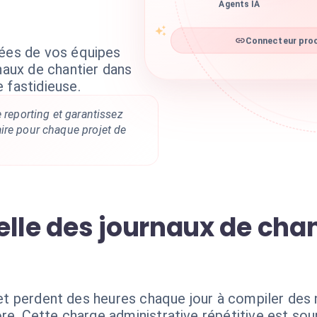
Agents IA
Connecteur proc
nées de vos équipes
rnaux de chantier dans
 fastidieuse.
e reporting et garantissez
ire pour chaque projet de
lle des journaux de chant
ojet perdent des heures chaque jour à compiler des
re. Cette charge administrative répétitive est sour