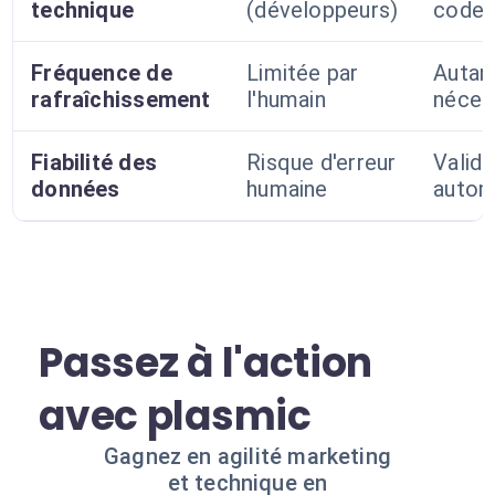
technique
(développeurs)
code)
Fréquence de
Limitée par
Autan
rafraîchissement
l'humain
néces
Fiabilité des
Risque d'erreur
Valida
données
humaine
autom
Passez à l'action
avec plasmic
Gagnez en agilité marketing
et technique en