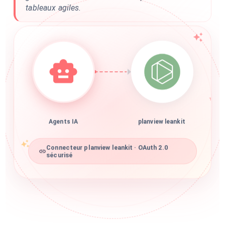
tableaux agiles.
Agents IA
planview leankit
Connecteur planview leankit · OAuth 2.0
sécurisé