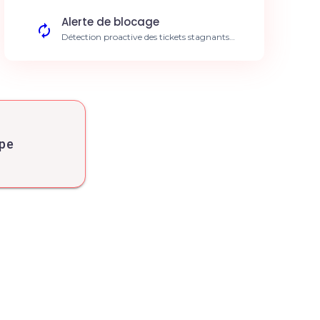
Qualité de livraison accrue.
Alerte de blocage
Détection proactive des tickets stagnants
ou bloqués dans le flux. Réduction du temps
de cycle.
Reporting de sprint
Générez des rapports d'avancement basés
sur les données réelles du projet. Visibilité
totale pour le management.
Synchronisation multi-projet
ipe
Centralisez les données de plusieurs projets
Pivotal pour une vue globale. Alignement
stratégique amélioré.
Estimation intelligente
Aidez les équipes à estimer les points de
complexité via l'historique. Planification
plus précise.
Notification contextuelle
Envoyez des résumés de sprint aux parties
prenantes clés. Transparence accrue.