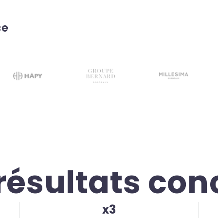
ce
résultats con
x3