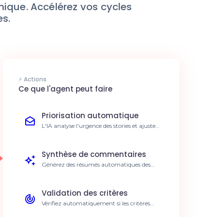
mique. Accélérez vos cycles
s.
⚡ Actions
Ce que l'agent peut faire
Priorisation automatique
L'IA analyse l'urgence des stories et ajuste
automatiquement leur priorité. Gagnez 5h
par sprint sur la gestion du backlog.
Synthèse de commentaires
Générez des résumés automatiques des
discussions complexes sur vos tickets.
Réduction du temps de lecture des tickets de
40%.
Validation des critères
Vérifiez automatiquement si les critères
d'acceptation sont remplis avant clôture.