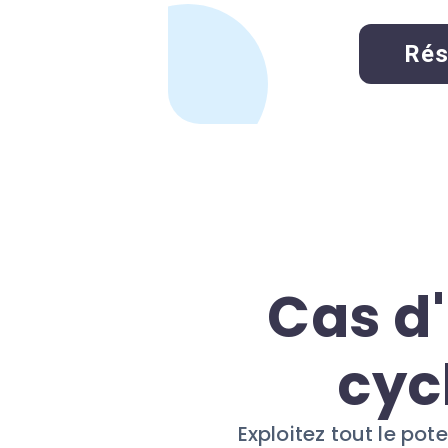
Rés
Cas d
cyc
Exploitez tout le po