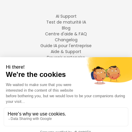
AI Support
Test de maturité IA
Blog
Centre d'aide & FAQ
Changelog
Guide IA pour l'entreprise
Aide & Support
Devenir partenaire
Mentions légales
LANGUES
Français
English
©
2026
Swiftask.
Tous droits réservés.