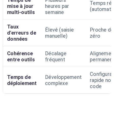
Temps de
Plusieurs
Temps rée
mise à jour
heures par
(automati
multi-outils
semaine
Taux
Élevé (saisie
Proche de
d'erreurs de
manuelle)
zéro
données
Cohérence
Décalage
Alignemen
entre outils
fréquent
permanen
Configurat
Temps de
Développement
rapide no-
déploiement
complexe
code