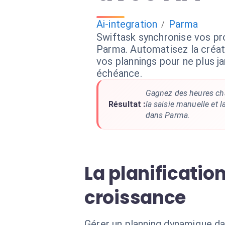
Ai-integration
Parma
/
Swiftask synchronise vos p
Parma. Automatisez la créat
vos plannings pour ne plus 
échéance.
Gagnez des heures ch
Résultat :
la saisie manuelle et l
dans Parma.
La planificatio
croissance
Gérer un planning dynamique da