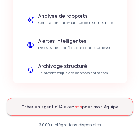
données OTO lors de nouveaux
événements. Zéro latence opérationnelle.
Analyse de rapports
Génération automatique de résumés basés
sur vos activités OTO. Gain de 5h par
semaine.
Alertes intelligentes
Recevez des notifications contextuelles sur
les changements critiques dans OTO.
Réactivité accrue.
Archivage structuré
Tri automatique des données entrantes
depuis OTO vers vos bases. Organisation
optimisée.
Flux de travail no-code
Créez des scénarios complexes entre OTO et
vos autres outils. Flexibilité maximale.
Créer un agent d’IA avec
oto
pour mon équipe
Suivi de performance
Visualisez les KPIs issus de vos opérations
3 000+ intégrations disponibles
OTO via l'IA. Décisions basées sur preuves.