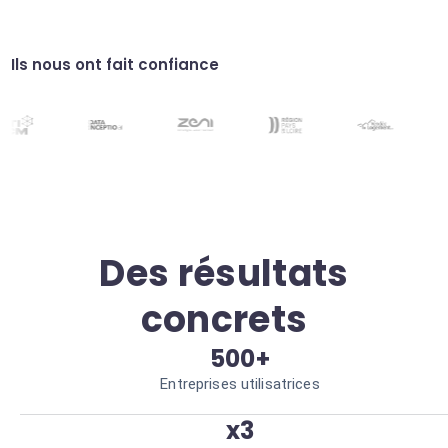
Support client réactif
Utilisez les données OTO pour répondre
automatiquement aux demandes.
Satisfaction client en hausse.
Ils nous ont fait confiance
Audit de conformité
Vérification automatisée des logs OTO par
l'agent IA. Risques réduits.
Des résultats
concrets
500+
Entreprises utilisatrices
x3