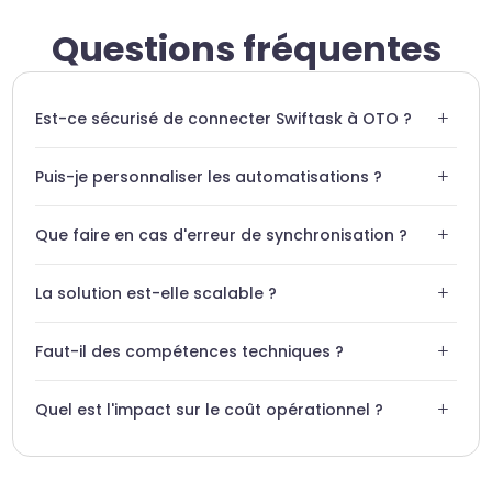
Questions fréquentes
+
Est-ce sécurisé de connecter Swiftask à OTO ?
Oui, nous utilisons des protocoles de chiffrement
+
Puis-je personnaliser les automatisations ?
standards pour garantir la confidentialité totale de vos
données OTO.
Absolument, notre interface permet de configurer des
+
Que faire en cas d'erreur de synchronisation ?
scénarios sur-mesure selon vos besoins spécifiques.
Swiftask propose des logs détaillés et des alertes pour
+
La solution est-elle scalable ?
résoudre rapidement tout problème de connexion.
Swiftask est conçu pour gérer des volumes de données
+
Faut-il des compétences techniques ?
importants, accompagnant la croissance de votre
entreprise.
Aucune compétence en développement n'est nécessaire
+
Quel est l'impact sur le coût opérationnel ?
; tout se fait via une interface intuitive.
L'automatisation réduit drastiquement les coûts liés aux
tâches manuelles, offrant un ROI rapide.