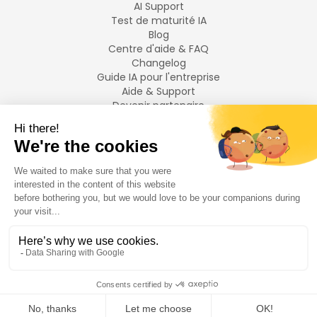
AI Support
Test de maturité IA
Blog
Centre d'aide & FAQ
Changelog
Guide IA pour l'entreprise
Aide & Support
Devenir partenaire
Mentions légales
LANGUES
Français
English
©
2026
Swiftask.
Tous droits réservés.