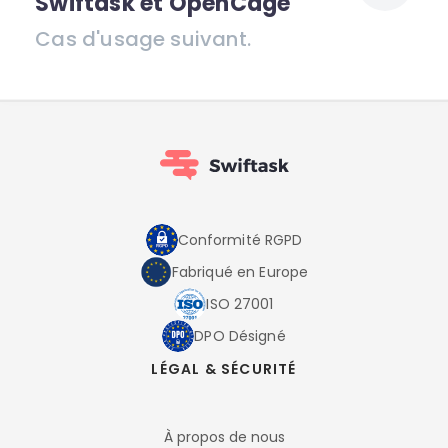
Swiftask et OpenCage
Cas d'usage suivant.
Conformité RGPD
Fabriqué en Europe
ISO 27001
DPO Désigné
LÉGAL & SÉCURITÉ
À propos de nous