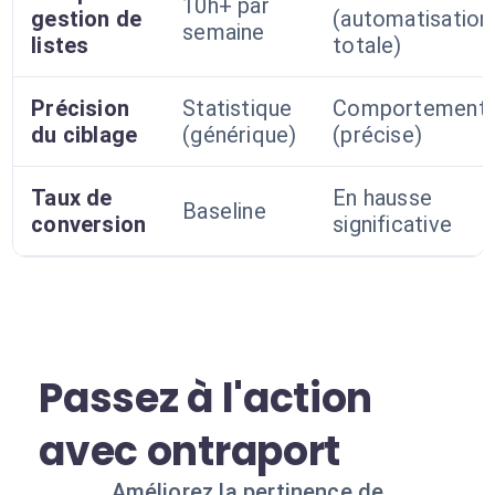
10h+ par
gestion de
(automatisation
semaine
listes
totale)
Précision
Statistique
Comportementa
du ciblage
(générique)
(précise)
Taux de
En hausse
Baseline
conversion
significative
Passez à l'action
avec ontraport
Améliorez la pertinence de