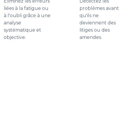
Éliminez les erreurs
Détectez les
liées à la fatigue ou
problèmes avant
à l'oubli grâce à une
qu'ils ne
analyse
deviennent des
systématique et
litiges ou des
objective.
amendes.