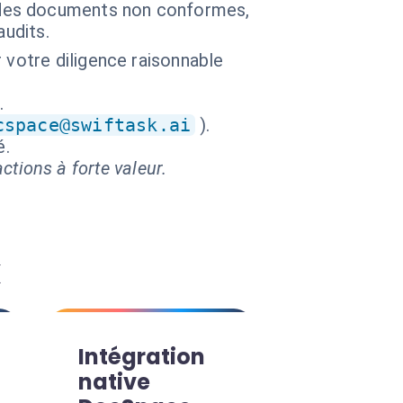
des documents non conformes,
audits.
 votre diligence raisonnable
.
cspace@swiftask.ai
).
é.
ctions à forte valeur.
k
Intégration
native