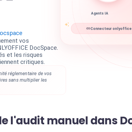
Agents IA
Connecteur onlyoffice
Docspace
uement vos
NLYOFFICE DocSpace.
és et les risques
iennent critiques.
mité réglementaire de vos
es sans multiplier les
de l'audit manuel dans 