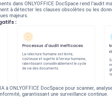
uments dans ONLYOFFICE DocSpace rend l'audit ma
inent à détecter les clauses obsolètes ou les don
ques majeurs.
atifs :
Processus d'audit inefficaces
M
r
La relecture humaine est lente,
coûteuse et sujette à l'erreur humaine,
S
ralentissant considérablement le cycle
i
de vie des documents.
g
t
IA à ONLYOFFICE DocSpace pour scanner, analyse
formité, garantissant une surveillance continue.