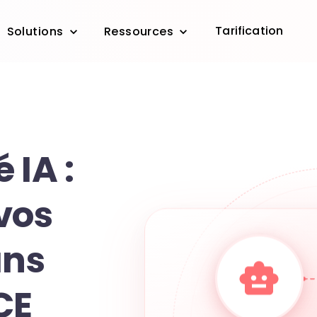
Tarification
Solutions
Ressources
 IA :
vos
ans
CE