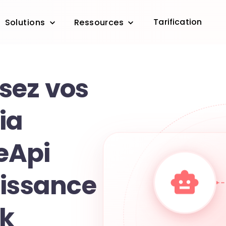
Tarification
Solutions
Ressources
sez vos
ia
eApi
uissance
sk