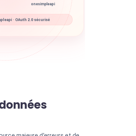
onesimpleapi
leapi · OAuth 2.0 sécurisé
e données
ource majeure d'erreurs et de