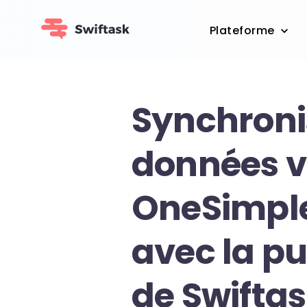
Plateforme
Synchroni
données v
OneSimpl
avec la p
de Swifta