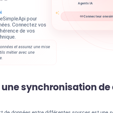
Agents IA
i
neSimpleApi pour
Connecteur onesimp
nnées. Connectez vos
cohérence de vos
hnique.
 données et assurez une mise
tils métier avec une
e.
à une synchronisation d
rt de données entre différentes sources est une s