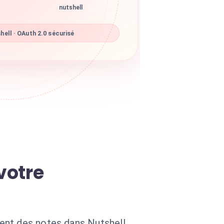
nutshell
ell · OAuth 2.0 sécurisé
votre
ent des notes dans Nutshell.