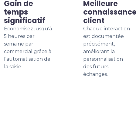
Gain de
Meilleure
temps
connaissanc
significatif
client
Économisez jusqu'à
Chaque interaction
5 heures par
est documentée
semaine par
précisément,
commercial grâce à
améliorant la
l'automatisation de
personnalisation
la saisie.
des futurs
échanges.