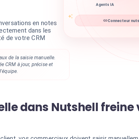
Agents IA
Connecteur nutsh
nversations en notes
irectement dans les
ité de votre CRM
ux de la saisie manuelle.
e CRM à jour, précise et
l'équipe.
lle dans Nutshell freine 
client, vos commerciaux doivent saisir manuellem