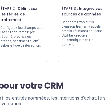
2
3
ÉTAPE 2 : Définissez
ÉTAPE 3 : Intégrez vos
les règles de
sources de données
traitement
Connectez vos outils
d'enregistrement (appels,
Configurez les champs que
emails, réunions) pour que
l'agent doit remplir (ex:
Swiftask reçoive
résumé, prochaines
automatiquement le
étapes, sentiment client)
contenu.
selon le type d'interaction.
 pour votre CRM
 les entités nommées, les intentions d'achat, le s
nversation.