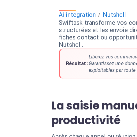
Ai-integration
Nutshell
/
Swiftask transforme vos co
structurées et les envoie d
fiches contact ou opportun
Nutshell.
Libérez vos commercia
Résultat :
Garantissez une donné
exploitables par toute 
La saisie manue
productivité
Après chaque appel ou réunion 